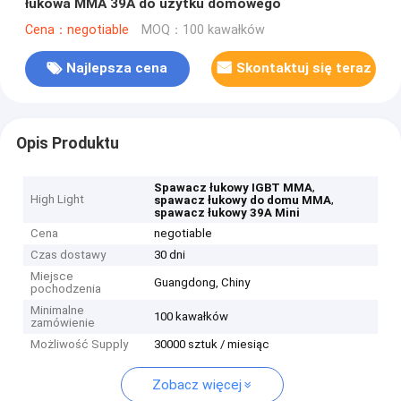
łukowa MMA 39A do użytku domowego
Cena：negotiable
MOQ：100 kawałków
Najlepsza cena
Skontaktuj się teraz
Opis Produktu
,
Spawacz łukowy IGBT MMA
High Light
,
spawacz łukowy do domu MMA
spawacz łukowy 39A Mini
Cena
negotiable
Czas dostawy
30 dni
Miejsce
Guangdong, Chiny
pochodzenia
Minimalne
100 kawałków
zamówienie
Możliwość Supply
30000 sztuk / miesiąc
Zobacz więcej