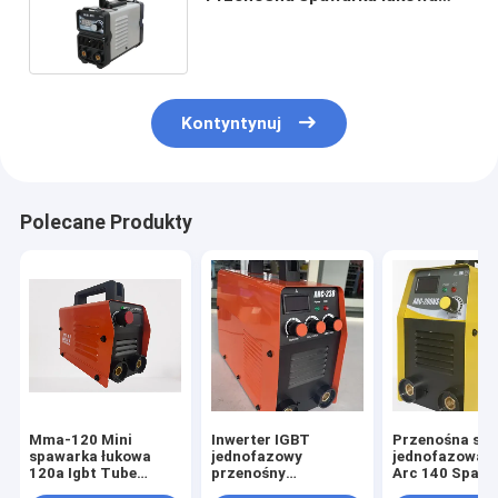
MMA 39A do użytku domowego
Kontyntynuj
Polecane Produkty
Mma-120 Mini
Inwerter IGBT
Przenośna sp
spawarka łukowa
jednofazowy
jednofazowa 
120a Igbt Tube
przenośny
Arc 140 Spaw
Inverter Spawarka
przenośny spawarka
inwerterowa