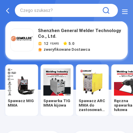
Shenzhen General Welder Technology
Co., Ltd.
12
5.0
YEARS
zweryfikowane Dostawca
Spawacz MIG
Spawarka TIG
Spawacz ARC
Ręczna
MMA
MMA kijowa
MMA do
spawarka
zastosowań
łukowa
przemysłowych