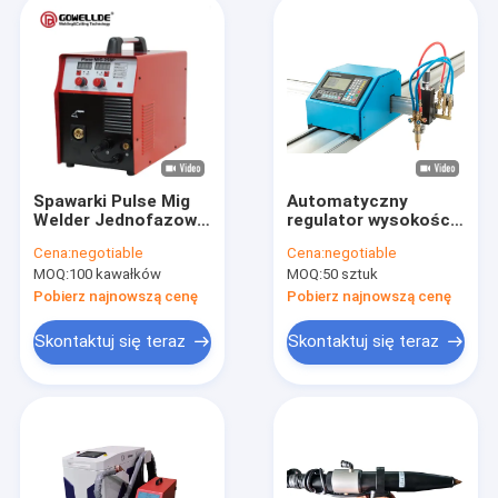
Spawarki Pulse Mig
Automatyczny
Welder Jednofazowe
regulator wysokości
250A Nadaje się do
palnika 0,05 mm 24 V
Cena:
negotiable
Cena:
negotiable
spawania
do przecinarki
MOQ:
100 kawałków
MOQ:
50 sztuk
aluminiowych drzwi i
plazmowej CNC
okien
Pobierz najnowszą cenę
Pobierz najnowszą cenę
Skontaktuj się teraz
Skontaktuj się teraz