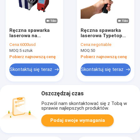
Ręczna spawarka
Ręczna spawarka
laserowa na
laserowa Typetop
sprzedaż Metalowa
Laserowa
Cena:
6000usd
Cena:
negotiable
spawarka laserowa
zgrzewarka
MOQ:
5 sztuk
MOQ:
50
Ręczne spawanie
punktowa o dużej
laserowe Przenośna
mocy
Pobierz najnowszą cenę
Pobierz najnowszą cenę
spawarka laserowa
Skontaktuj się teraz
Skontaktuj się teraz
Oszczędzaj czas
Pozwól nam skontaktować się z Tobą w
sprawie najlepszych produktów.
Podaj swoje wymagania