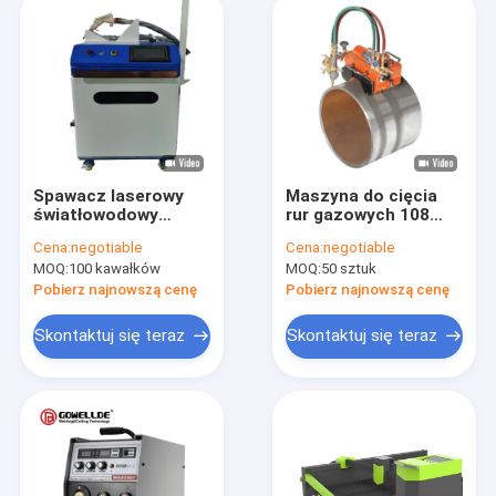
Spawacz laserowy
Maszyna do cięcia
światłowodowy
rur gazowych 108
Metalowy kabel 15M
mm, maszyna do
Cena:
negotiable
Cena:
negotiable
do aluminium ze stali
cięcia płomieniem
MOQ:
100 kawałków
MOQ:
50 sztuk
nierdzewnej 1500W
5000 mm / min
Pobierz najnowszą cenę
Pobierz najnowszą cenę
Skontaktuj się teraz
Skontaktuj się teraz