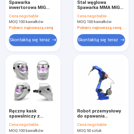
Spawarka
Stal węglowa
Pokaz VR
inwertorowa MIG
Spawarka MMA MIG
MMA Spawarka IGBT
Inverter DC
Cena:
negotiable
Cena:
negotiable
220V
Przenośna ochrona
O nas
MOQ:
100 kawałków
MOQ:
100 kawałków
IP21
Pobierz najnowszą cenę
Pobierz najnowszą cenę
Wycieczka po fabryce
Skontaktuj się teraz
Skontaktuj się teraz
Kontrola jakości
Skontaktuj się z nami
Poprosić o wycenę
Spawacz MIG MMA
Ręczny kask
Robot przemysłowy
Spawarka TIG MMA kijowa
spawalniczy z
do spawania
funkcją
punktowego CNC
Spawacz ARC MMA do zastosowań przemysłowych
Cena:
negotiable
Cena:
negotiable
automatycznego
10.8A AC 220V do
MOQ:
100 kawałków
MOQ:
50 sztuk
przyciemniania
użytku