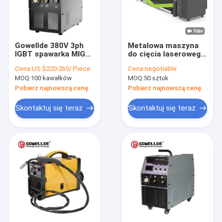
Gowellde 380V 3ph
Metalowa maszyna
IGBT spawarka MIG
do cięcia laserowego
falownik DC
CNC 1080mm 1000W
Cena:
US $220-265/ Piece
Cena:
negotiable
MIG250GY drut
do aluminium ze stali
MOQ:
100 kawałków
MOQ:
50 sztuk
spawalniczy do
nierdzewnej
użytku domowego
Pobierz najnowszą cenę
Pobierz najnowszą cenę
spawarka MIG/Mag
Skontaktuj się teraz
Skontaktuj się teraz
Dom
Produkty
Filmy