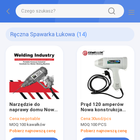
Ręczna Spawarka Łukowa
(14)
Narzędzie do
Prąd 120 amperów
naprawy domu Nowy
Nowa konstrukcja
projekt Ręczny Mini
Technologia
Cena:
negotiable
Cena:
30usd/pcs
Arc160 DC Inverter
falownika Igbt
MOQ:
100 kawałków
MOQ:
100 PCS
IGBT Przenośne
Ręczna spawarka
spawarki
Mini160 Średnica
Pobierz najnowszą cenę
Pobierz najnowszą cenę
inwertorowe
elektrody