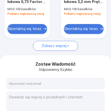
łukowa 0,73 Factor
łukowa 3,2 mm Pręt
Ręczna spawarka łukowa
Mini spawarka
80% spawarka
MOQ:
100 kawałków
MOQ:
100 kawałków
inwerterowa
inwerterowa MMA
Pobierz najnowszą cenę
Przenośna przecinarka plazmowa
Pobierz najnowszą cenę
Spawacz impulsowy TIG MMA
Skontaktuj się teraz
Skontaktuj się teraz
Mini spawarka łukowa .
Zobacz więcej
Spawacz do użytku domowego
Spawarka impulsowa MIG
Zostaw Wiadomość
Części zamienne do palnika
Odpowiemy Szybko
Samościemniający hełm spawalniczy
Spawacz laserowy światłowodowy
maszyna do cięcia cnc