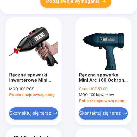
Podaj swoje wymagania
Ręczne spawarki
Ręczna spawarka
inwerterowe Mini
Mini Arc 160 Ochrona
Arc160 Przenośny
obudowy IP21S
MOQ:
100 PCS
Cena:
USD50-80
inwerter DC IGBT
Pobierz najnowszą cenę
MOQ:
100 kawałków
Pobierz najnowszą cenę
Skontaktuj się teraz
Skontaktuj się teraz