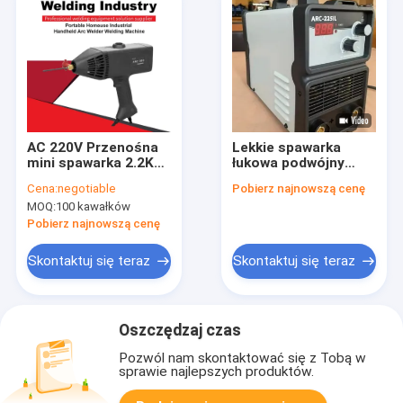
AC 220V Przenośna
Lekkie spawarka
mini spawarka 2.2KVA
łukowa podwójny
IP21S Mała spawarka
napięcie spawarka
Cena:
negotiable
Pobierz najnowszą cenę
inwerterowa
MOQ:
100 kawałków
Pobierz najnowszą cenę
Skontaktuj się teraz
Skontaktuj się teraz
Oszczędzaj czas
Pozwól nam skontaktować się z Tobą w
sprawie najlepszych produktów.