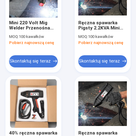
Pokaz VR
O nas
Mini 220 Volt Mig
Ręczna spawarka
Welder Przenośna
Pigsty 2.2KVA Mini
Wycieczka po fabryce
spawarka IGBT do
Inverter Spawarka
MOQ:
100 kawałków
MOQ:
100 kawałków
użytku domowego
Easy Carry
Pobierz najnowszą cenę
Pobierz najnowszą cenę
Kontrola jakości
Skontaktuj się z nami
Skontaktuj się teraz
Skontaktuj się teraz
Poprosić o wycenę
Spawacz MIG MMA
Spawarka TIG MMA kijowa
Spawacz ARC MMA do zastosowań przemysłowych
40% ręczna spawarka
Ręczna spawarka