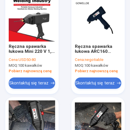
Ręczna spawarka
Ręczna spawarka
łukowa Mini 220 V 1,4
łukowa ARC160
kg 140 A z
Przenośna spawarka
Cena:
USD50-80
Cena:
negotiable
miedzianymi ustami
inwertorowa 2,5 mm
MOQ:
100 kawałków
MOQ:
100 kawałków
zaciskowymi
IGBT
Pobierz najnowszą cenę
Pobierz najnowszą cenę
Skontaktuj się teraz
Skontaktuj się teraz
Dom
Produkty
Filmy