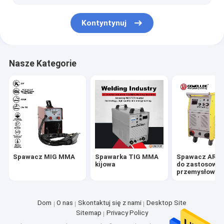
Roboty do spawania punktowego
Kontyntynuj
Nasze Kategorie
Spawacz MIG MMA
Spawarka TIG MMA
Spawacz ARC
kijowa
do zastosowa
przemysłowyc
Dom
O nas
Skontaktuj się z nami
Desktop Site
Sitemap
Privacy Policy