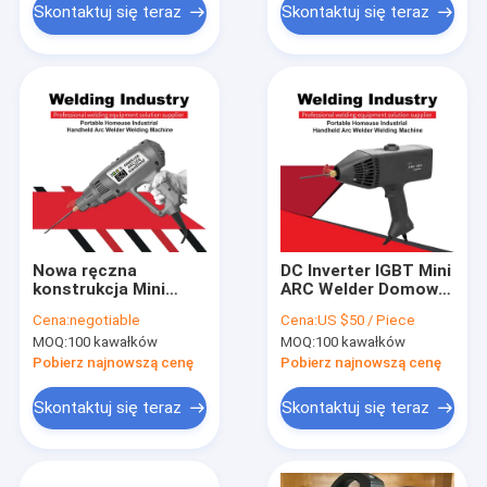
spawalniczej
Skontaktuj się teraz
Skontaktuj się teraz
Φ2.5mm
Nowa ręczna
DC Inverter IGBT Mini
konstrukcja Mini
ARC Welder Domowa
Arc160 DC Inverter
spawarka ręczna
Cena:
negotiable
Cena:
US $50 / Piece
IGBT Przenośne
Zgrzewarka wysokiej
MOQ:
100 kawałków
MOQ:
100 kawałków
spawarki inwerterowe
częstotliwości
Pobierz najnowszą cenę
Pobierz najnowszą cenę
Skontaktuj się teraz
Skontaktuj się teraz