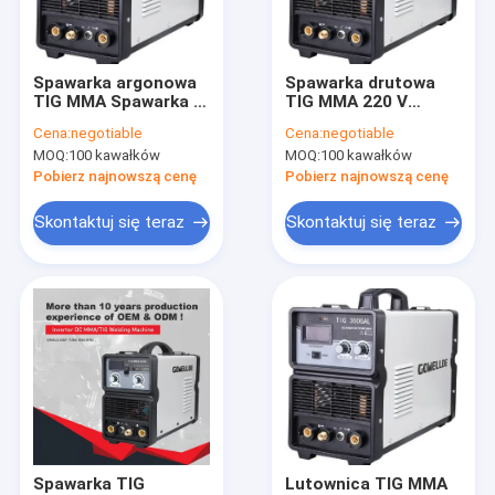
Pokaz VR
O nas
Spawarka argonowa
Spawarka drutowa
TIG MMA Spawarka z
TIG MMA 220 V
Wycieczka po fabryce
podajnikiem drutu 60
Spawarka kijowa 60%
Cena:
negotiable
Cena:
negotiable
Hz 4,6 KVA
Duty IP21
MOQ:
100 kawałków
MOQ:
100 kawałków
Kontrola jakości
Pobierz najnowszą cenę
Pobierz najnowszą cenę
Skontaktuj się z nami
Skontaktuj się teraz
Skontaktuj się teraz
Poprosić o wycenę
Spawacz MIG MMA
Spawarka TIG MMA kijowa
Spawacz ARC MMA do zastosowań przemysłowych
Spawarka TIG
Lutownica TIG MMA