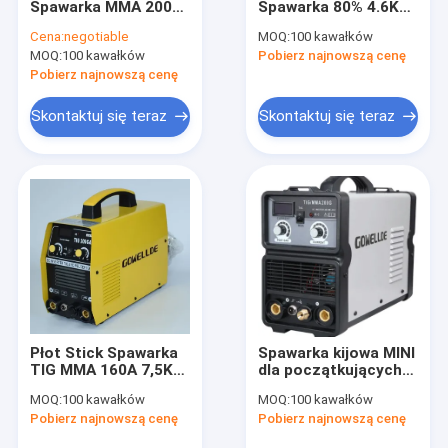
Spawarka MMA 200A
Spawarka 80% 4.6KVA
Ręczna spawarka łukowa
Spawarka wysokiej
Przenośna spawarka
Cena:
negotiable
MOQ:
100 kawałków
częstotliwości do
MOQ:
Przenośna przecinarka plazmowa
100 kawałków
Pobierz najnowszą cenę
lutowania
Pobierz najnowszą cenę
Spawacz impulsowy TIG MMA
Skontaktuj się teraz
Skontaktuj się teraz
Mini spawarka łukowa .
Spawacz do użytku domowego
Spawarka impulsowa MIG
Części zamienne do palnika
Samościemniający hełm spawalniczy
Płot Stick Spawarka
Spawarka kijowa MINI
Spawacz laserowy światłowodowy
TIG MMA 160A 7,5KG
dla początkujących
Kompaktowa
Spawarka kijowa
MOQ:
100 kawałków
MOQ:
100 kawałków
spawarka
MMA 200 Amp IP21
maszyna do cięcia cnc
Pobierz najnowszą cenę
Pobierz najnowszą cenę
GOWELLDE