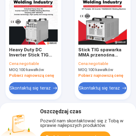
Heavy Duty DC
Stick TIG spawarka
Inverter Stick TIG
MMA przenośna
MMA Spawacz IGBT
kontrola AC/DC
Cena:
negotiable
Cena:
negotiable
Moudle Przemysłowa
Mosfet falownik
MOQ:
100 kawałków
MOQ:
100 kawałków
spawarka
Mosfet przenośny
inwertorowa TIG
sprzęt spawalniczy
Pobierz najnowszą cenę
Pobierz najnowszą cenę
TIG
Skontaktuj się teraz
Skontaktuj się teraz
Oszczędzaj czas
Pozwól nam skontaktować się z Tobą w
sprawie najlepszych produktów.