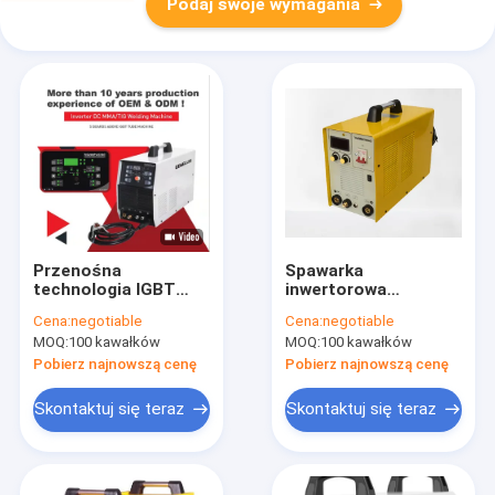
Podaj swoje wymagania
Przenośna
Spawarka
technologia IGBT
inwertorowa
Stick TIG MMA
Technologia Mosfet
Cena:
negotiable
Cena:
negotiable
Spawacz TIG 200P
Przenośne spawarki
MOQ:
100 kawałków
MOQ:
100 kawałków
Ac/Dc wysokiej
TIG MMA300 z mocą
częstotliwości
łuku i spawarką
Pobierz najnowszą cenę
Pobierz najnowszą cenę
spawarka TIG może
łukową
spawać aluminium
Skontaktuj się teraz
Skontaktuj się teraz