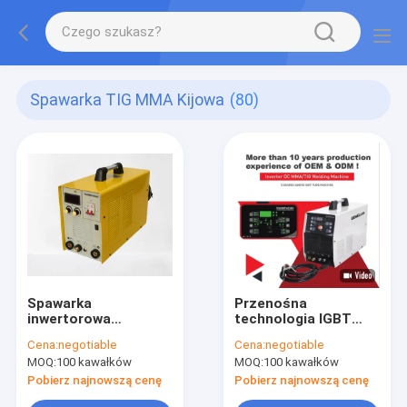
Spawarka TIG MMA Kijowa
(80)
Spawarka
Przenośna
inwertorowa
technologia IGBT
Technologia Mosfet
Stick TIG MMA
Cena:
negotiable
Cena:
negotiable
Przenośne spawarki
Spawacz TIG 200P
MOQ:
100 kawałków
MOQ:
100 kawałków
TIG MMA300 z mocą
Ac/Dc wysokiej
łuku i spawarką
częstotliwości
Pobierz najnowszą cenę
Pobierz najnowszą cenę
łukową
spawarka TIG może