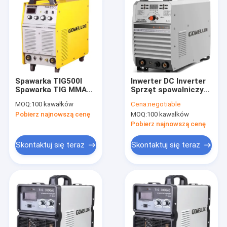
Spawarka TIG500I
Inwerter DC Inverter
Spawarka TIG MMA
Sprzęt spawalniczy
AC 380V IGBT
IGBT z funkcją
MOQ:
100 kawałków
Cena:
negotiable
Spawarka z
zdalnego sterowania
Pobierz najnowszą cenę
MOQ:
100 kawałków
podajnikiem drutu
Spawarka TIG oparta
na falowniku AC380V
Pobierz najnowszą cenę
Skontaktuj się teraz
Skontaktuj się teraz
Dom
Produkty
Filmy