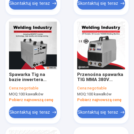
spawać aluminium
Skontaktuj się teraz
Skontaktuj się teraz
Spawarka Tig na
Przenośna spawarka
bazie inwertera
TIG MMA 380V
Spawarka gazowa Tig
Mosfet
Cena:
negotiable
Cena:
negotiable
Spawacz Mma
Energooszczędna
MOQ:
100 kawałków
MOQ:
100 kawałków
Energooszczędna
spawarka DC
spawarka Mos
Pobierz najnowszą cenę
Pobierz najnowszą cenę
Skontaktuj się teraz
Skontaktuj się teraz