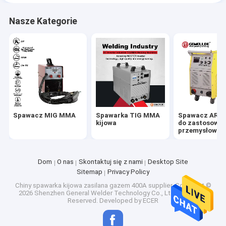
Nasze Kategorie
Spawacz MIG MMA
Spawarka TIG MMA
Spawacz ARC
kijowa
do zastosowa
przemysłowyc
Dom
O nas
Skontaktuj się z nami
Desktop Site
Sitemap
Privacy Policy
Chiny spawarka kijowa zasilana gazem 400A supplier.
Copyright ©
2026 Shenzhen General Welder Technology Co., Ltd.. All Rights
Reserved. Developed by
ECER