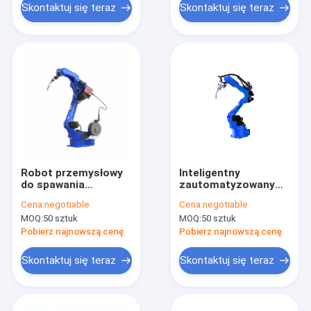
Skontaktuj się teraz
Skontaktuj się teraz
Robot przemysłowy
Inteligentny
do spawania
zautomatyzowany
punktowego CNC
robot do spawania
Cena:
negotiable
Cena:
negotiable
10.8A AC 220V do
punktowego AC220V
MOQ:
50 sztuk
MOQ:
50 sztuk
użytku
IP50 dla przemysłu
samochodowego Hsr
motoryzacyjnego
Pobierz najnowszą cenę
Pobierz najnowszą cenę
Skontaktuj się teraz
Skontaktuj się teraz