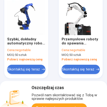
Szybki, dokładny
Przemysłowe roboty
automatyczny robot
do spawania
spawalniczy
punktowego o mocy
Cena:
negotiable
Cena:
negotiable
Obciążenie 5 kg z
2,00 kW do
MOQ:
50 sztuk
MOQ:
50 sztuk
poziomem ochrony
automatycznego
IP50
natryskiwania
Pobierz najnowszą cenę
Pobierz najnowszą cenę
łukowego
Skontaktuj się teraz
Skontaktuj się teraz
Oszczędzaj czas
Pozwól nam skontaktować się z Tobą w
sprawie najlepszych produktów.