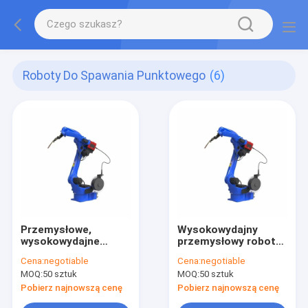
Roboty Do Spawania Punktowego
(6)
Przemysłowe,
Wysokowydajny
wysokowydajne
przemysłowy robot
roboty do
do zgrzewania
Cena:
negotiable
Cena:
negotiable
zgrzewania
punktowego 2,5 kVA
MOQ:
50 sztuk
MOQ:
50 sztuk
punktowego 2,5 kVA
2,00 kW Łatwy w
Smart Automated
obsłudze
Pobierz najnowszą cenę
Pobierz najnowszą cenę