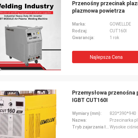
Przenośny przecinak pla
plazmowa powietrza
Marka:
GOWELLDE
Rodzaj:
CUT160I
Gwarancja:
1 rok
Najlepsza Cena
Daniel
 się, że mogę z Tobą
pracować, pomagasz nam ulepszyć
rozwiązywanie problemów dla mnie
Przemysłowa przenośna 
ch klientów, więc naprawdę Cię
IGBT CUT160I
am, a cena jest rozsądna i
encyjna, będziemy nadal
Wymiary (mm):
820*390*940
ybować Twój produkt.
Nazwa:
Przecinarka 
Tryb zajarzania łuku:
Wysokie ciśni