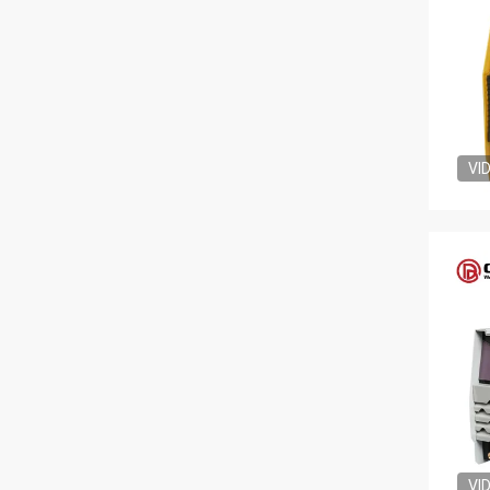
VI
VI