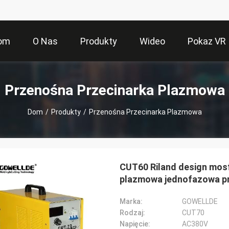
om
O Nas
Produkty
Wideo
Pokaz VR
Przenośna Przecinarka Plazmowa
Dom
/
Produkty
/
Przenośna Przecinarka Plazmowa
CUT60 Riland design mosf
plazmowa jednofazowa p
Marka:
GOWELLDE
Rodzaj:
CUT70
Napięcie:
AC380V