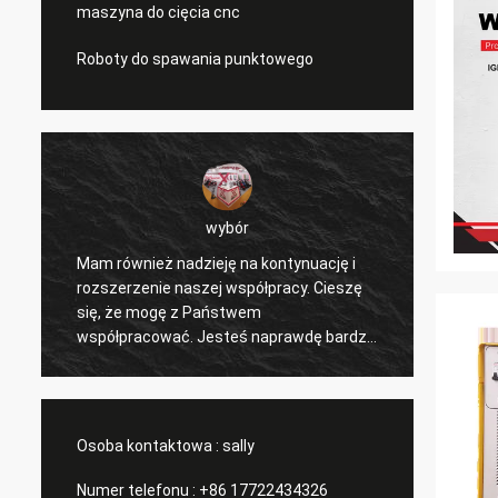
maszyna do cięcia cnc
Roboty do spawania punktowego
wybór
Mam również nadzieję na kontynuację i
Cieszę
ć
rozszerzenie naszej współpracy. Cieszę
współ
e
się, że mogę z Państwem
nasze 
współpracować. Jesteś naprawdę bardzo
i inny
dobrym profesjonalistą i cały czas nas
doceni
wspierasz. Komunikacja z Tobą jest
konkur
szybka i to jest najważniejsze.
subskr
Osoba kontaktowa :
sally
Numer telefonu :
+86 17722434326