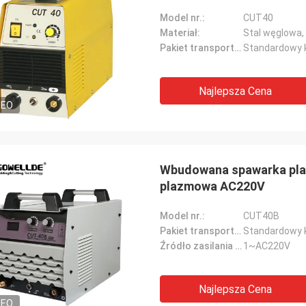
Model nr.:
CUT40
Materiał:
Stal węglowa,
Pakiet transportowy:
Standardowy 
Najlepsza Cena
DEO
Wbudowana spawarka plaz
plazmowa AC220V
Model nr.:
CUT40B
Pakiet transportowy:
Standardowy 
Źródło zasilania wejściowego:
1~AC220V
Najlepsza Cena
DEO