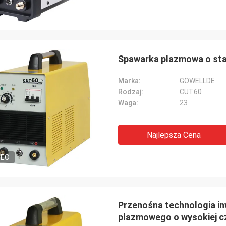
Spawarka plazmowa o stab
Marka:
GOWELLDE
Rodzaj:
CUT60
Waga:
23
Najlepsza Cena
DEO
Przenośna technologia in
plazmowego o wysokiej c