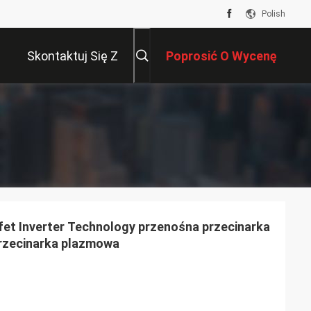
Polish
Skontaktuj Się Z
Poprosić O Wycenę
Nami
et Inverter Technology przenośna przecinarka
rzecinarka plazmowa