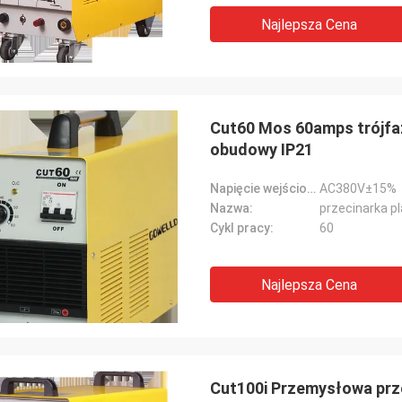
Najlepsza Cena
Cut60 Mos 60amps trójfa
obudowy IP21
Napięcie wejściowe:
AC380V±15%
Nazwa:
przecinarka 
Cykl pracy:
60
Najlepsza Cena
Cut100i Przemysłowa pr