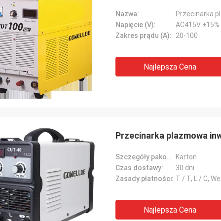
Nazwa:
Przecinarka 
Napięcie (V):
AC415V ±15%
Zakres prądu (A):
20-100
Najlepsza Cena
Przecinarka plazmowa in
Szczegóły pakowania:
Karton
Czas dostawy:
30 dni
Zasady płatności:
T / T, L / C, W
Najlepsza Cena