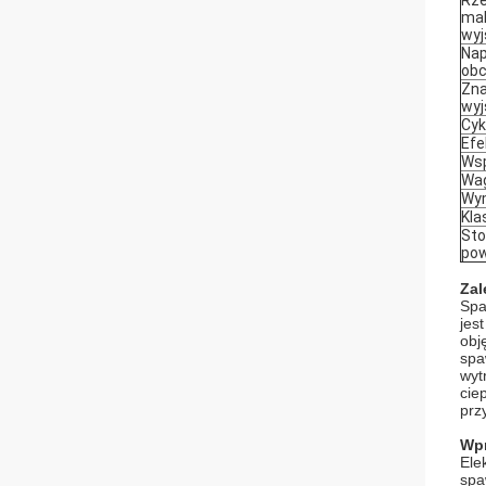
Rze
mak
wyj
Nap
obc
Zna
wyj
Cyk
Efe
Wsp
Wag
Wy
Kla
Sto
pow
Zal
Spa
jes
obj
spa
wyt
cie
prz
Wpr
Ele
spa