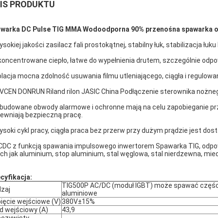
IS PRODUKTU
warka DC Pulse TIG MMA Wodoodporna 90% przenośna spawarka o 
ysokiej jakości zasilacz fali prostokątnej, stabilny łuk, stabilizacja łuku
koncentrowane ciepło, łatwe do wypełnienia drutem, szczególnie od
olacja mocna zdolność usuwania filmu utleniającego, ciągła i regulow
IVCEN DONRUN Riland rilon JASIC China Podłączenie sterownika nożne
budowane obwody alarmowe i ochronne mają na celu zapobieganie prz
ewniają bezpieczną pracę.
ysoki cykl pracy, ciągła praca bez przerw przy dużym prądzie jest dos
CDC z funkcją spawania impulsowego inwertorem Spawarka TIG, odpo
ich jak aluminium, stop aluminium, stal węglowa, stal nierdzewna, mied
cyfikacja:
TIG500P AC/DC (moduł IGBT) może spawać częśc
zaj
aluminiowe
ięcie wejściowe (V)
380V±15%
d wejściowy (A)
43,9