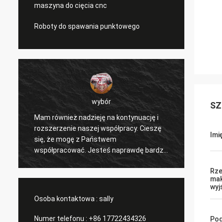
maszyna do cięcia cnc
Roboty do spawania punktowego
wybór
SZ
Mam również nadzieję na kontynuację i
Cieszę
ć
rozszerzenie naszej współpracy. Cieszę
współ
Imi
e
się, że mogę z Państwem
nasze 
współpracować. Jesteś naprawdę bardzo
i inny
dobrym profesjonalistą i cały czas nas
doceni
Rze
wspierasz. Komunikacja z Tobą jest
konkur
mak
szybka i to jest najważniejsze.
subskr
wyj
Osoba kontaktowa :
sally
Numer telefonu :
+86 17722434326
Pod