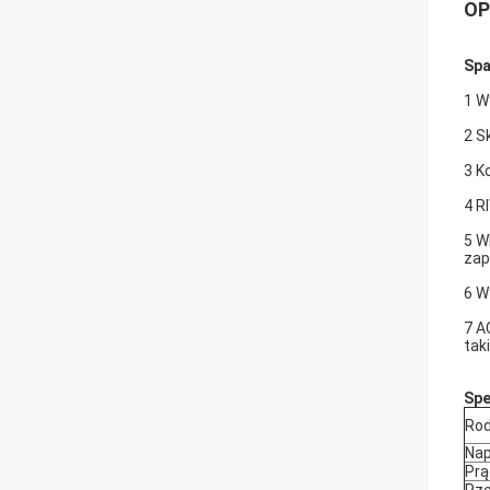
OP
Spa
1 W
2 S
3 K
4 R
5 W
zap
6 W
7 A
tak
Spe
Rod
Nap
Prą