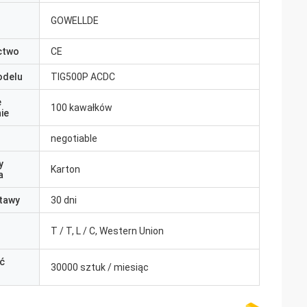
GOWELLDE
ctwo
CE
odelu
TIG500P ACDC
e
100 kawałków
ie
negotiable
y
Karton
a
tawy
30 dni
T / T, L / C, Western Union
ć
30000 sztuk / miesiąc