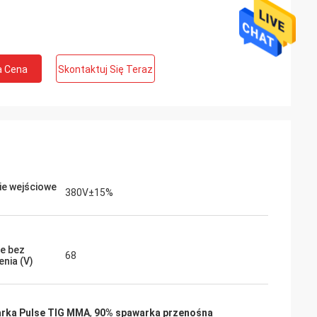
a Cena
Skontaktuj Się Teraz
ie wejściowe
380V±15%
ie bez
68
enia (V)
rka Pulse TIG MMA
,
90% spawarka przenośna