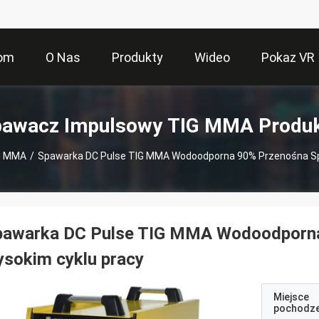
om
O Nas
Produkty
Wideo
Pokaz VR
awacz Impulsowy TIG MMA Produ
G MMA
/
Spawarka DC Pulse TIG MMA Wodoodporna 90% Przenośna Sp
pawarka DC Pulse TIG MMA Wodoodporna
sokim cyklu pracy
Miejsce
pochodze