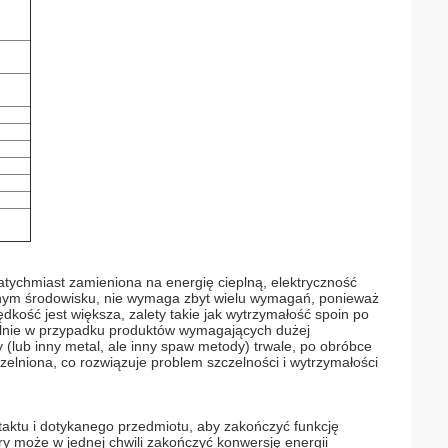
atychmiast zamieniona na energię cieplną, elektryczność
chym środowisku, nie wymaga zbyt wielu wymagań, ponieważ
ędkość jest większa, zalety takie jak wytrzymałość spoin po
ólnie w przypadku produktów wymagających dużej
 (lub inny metal, ale inny spaw metody) trwale, po obróbce
czelniona, co rozwiązuje problem szczelności i wytrzymałości
taktu i dotykanego przedmiotu, aby zakończyć funkcję
ry może w jednej chwili zakończyć konwersję energii