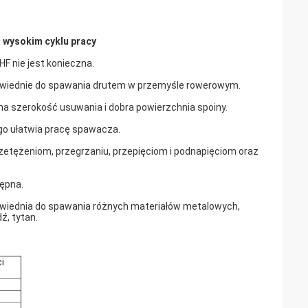
wysokim cyklu pracy
 HF nie jest konieczna.
powiednie do spawania drutem w przemyśle rowerowym.
ana szerokość usuwania i dobra powierzchnia spoiny.
go ułatwia pracę spawacza.
etężeniom, przegrzaniu, przepięciom i podnapięciom oraz
tępna.
wiednia do spawania różnych materiałów metalowych,
ź, tytan.
i