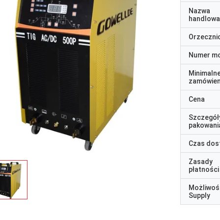
Nazwa
handlowa
Orzeczni
Numer m
Minimaln
zamówien
Cena
Szczegół
pakowani
Czas dos
Zasady
płatności
Możliwoś
Supply