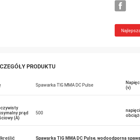
Najlepsz
Daniel
CZEGÓŁY PRODUKTU
 się, że mogę z Tobą
pracować, pomagasz nam ulepszyć
Napięc
ę
Spawarka TIG MMA DC Pulse
(v)
rozwiązywanie problemów dla mnie
ch klientów, więc naprawdę Cię
am, a cena jest rozsądna i
czywisty
encyjna, będziemy nadal
napięc
symalny prąd
500
ybować Twój produkt.
obciąż
ściowy (A)
kreślić
Spawarka TIG MMA DC Pulse
,
wodoodporna spawa