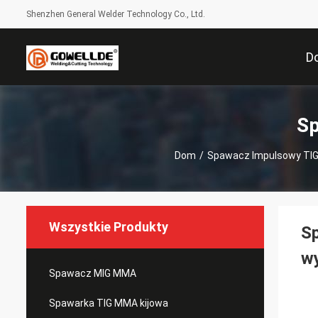
Shenzhen General Welder Technology Co., Ltd.
D
Sp
Dom
/
Spawacz Impulsowy TI
Wszystkie Produkty
S
wy
Spawacz MIG MMA
Spawarka TIG MMA kijowa