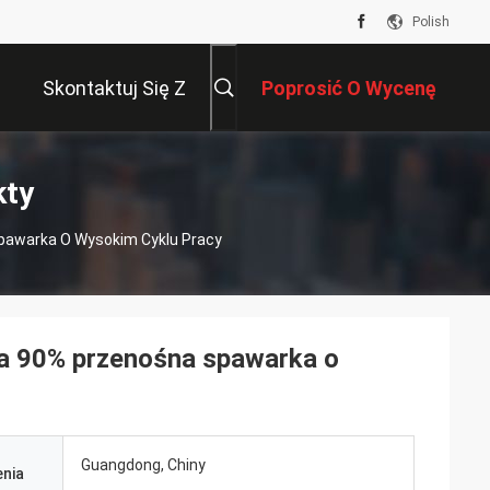
Polish
Skontaktuj Się Z
Poprosić O Wycenę
Nami
kty
awarka O Wysokim Cyklu Pracy
 90% przenośna spawarka o
Guangdong, Chiny
nia