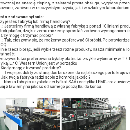
ktrycznej na energię cieplną, z zaletami prosta obsługa, wygodne prze
sowane, zarówno w rzeczywistym użyciu, jak i w szkolnym laboratorium
sto zadawane pytania:
Czy jesteś fabryką lub firmą handlową?
 .: Jesteśmy firmą handlową z własną fabryką z ponad 10 liniami p
troli jakości, dzięki czemu możemy sprostać zarówno wymaganiom ilo
: Czy mogę otrzymać próbki?
 .: Tak, cieszymy się, że możemy zaoferować Ci próbki. Po potwierdzen
MOQ:
lnie rzecz biorąc, jeśli wybierzesz różne produkty, nasza minimalna i
Płatność:
zeczywistości preferowana byłaby płatność: zwykle wybieramy w T / T,
yłką. L / C, Western Union jest w porządku
: Kiedy mogę otrzymać produkty?
 .: Twoje produkty zostaną dostarczone do najbliższego portu krajowe
: Jak twoja fabryka radzi sobie z kontrolą jakości?
 .: Nasza fabryka uzyskała certyfikat SAA i certyfikat EMC oraz uwierz
siaj.Stawiamy na jakość od samego początku do końca.