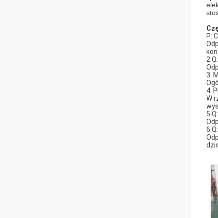
ele
sto
Czę
P: 
Odp
kon
2.Q
Odp
3. 
Ogó
4. 
W r
wys
5.Q
Odp
6.Q
Odp
dzi