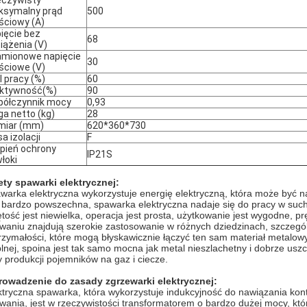
czywisty
symalny prąd
500
ściowy (A)
ięcie bez
68
iążenia (V)
mionowe napięcie
30
ściowe (V)
l pracy (%)
60
ktywność(%)
90
ółczynnik mocy
0,93
a netto (kg)
28
miar (mm)
620*360*730
sa izolacji
F
pień ochrony
IP21S
łoki
ety spawarki elektrycznej:
warka elektryczna wykorzystuje energię elektryczną, która może być n
t bardzo powszechna, spawarka elektryczna nadaje się do pracy w su
ętość jest niewielka, operacja jest prosta, użytkowanie jest wygodne, pr
waniu znajdują szerokie zastosowanie w różnych dziedzinach, szczeg
rzymałości, które mogą błyskawicznie łączyć ten sam materiał metalowy
plnej, spoina jest tak samo mocna jak metal nieszlachetny i dobrze usz
y produkcji pojemników na gaz i ciecze.
owadzenie do zasady zgrzewarki elektrycznej:
ktryczna spawarka, która wykorzystuje indukcyjność do nawiązania kon
wania, jest w rzeczywistości transformatorem o bardzo dużej mocy, któ