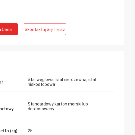
a Cena
Skontaktuj Się Teraz
Stal węglowa, stal nierdzewna, stal
ał
niskostopowa
Standardowy karton morski lub
ortowy
dostosowany
etto (kg)
25