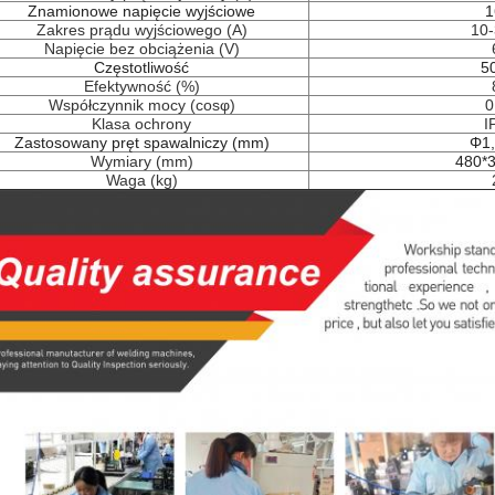
Znamionowe napięcie wyjściowe
1
Zakres prądu wyjściowego (A)
10
Napięcie bez obciążenia (V)
Częstotliwość
5
Efektywność (%)
Współczynnik mocy (cosφ)
0
Klasa ochrony
I
Zastosowany pręt spawalniczy (mm)
Φ1,
Wymiary (mm)
480*
Waga (kg)