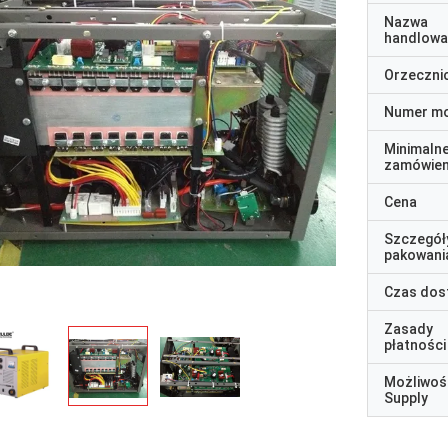
Nazwa
handlowa
Orzeczni
Numer m
Minimaln
zamówien
Cena
Szczegół
pakowani
Czas dos
Zasady
płatności
Możliwoś
Supply