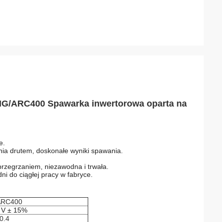
IG/ARC400 Spawarka inwertorowa oparta na
e.
nia drutem, doskonałe wyniki spawania.
rzegrzaniem, niezawodna i trwała.
ni do ciągłej pracy w fabryce.
ARC400
 V ± 15%
0.4