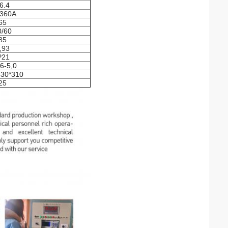
6.4
-360A
65
0/60
85
,93
P21
6-5,0
330*310
25