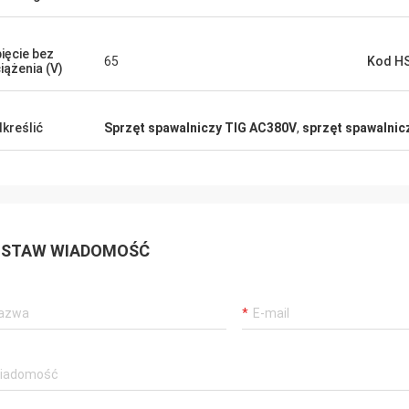
ięcie bez
65
Kod H
iążenia (V)
kreślić
Sprzęt spawalniczy TIG AC380V
,
sprzęt spawalnic
STAW WIADOMOŚĆ