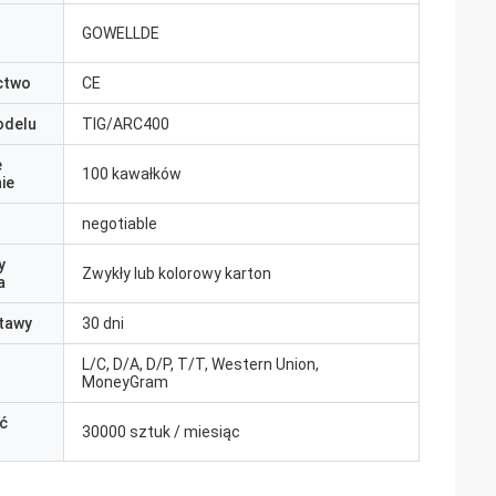
GOWELLDE
ctwo
CE
odelu
TIG/ARC400
e
100 kawałków
ie
negotiable
y
Zwykły lub kolorowy karton
a
tawy
30 dni
L/C, D/A, D/P, T/T, Western Union,
MoneyGram
ć
30000 sztuk / miesiąc