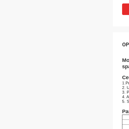
OP
Mo
sp
Ce
1.
P
2. 
3. 
4. 
5. 
Pa