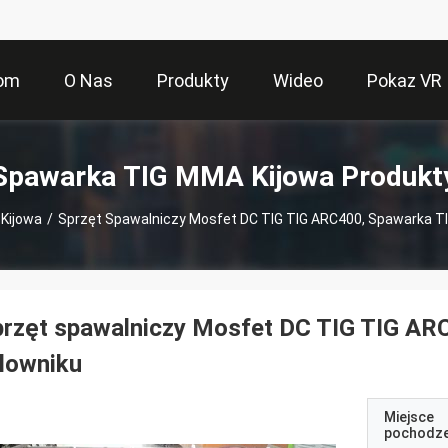
om
O Nas
Produkty
Wideo
Pokaz VR
Spawarka TIG MMA Kijowa Produkt
Kijowa
/
Sprzęt Spawalniczy Mosfet DC TIG TIG ARC400, Spawarka TI
rzęt spawalniczy Mosfet DC TIG TIG AR
lowniku
Miejsce
pochodze