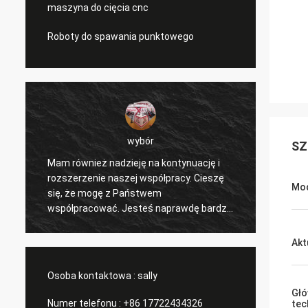
maszyna do cięcia cnc
Roboty do spawania punktowego
wybór
SZ
Mam również nadzieję na kontynuację i
Cieszę
ć
rozszerzenie naszej współpracy. Cieszę
współ
Mod
e
się, że mogę z Państwem
nasze 
współpracować. Jesteś naprawdę bardzo
i inny
dobrym profesjonalistą i cały czas nas
doceni
wspierasz. Komunikacja z Tobą jest
konkur
Akt
szybka i to jest najważniejsze.
subskr
Osoba kontaktowa :
sally
Gł
Numer telefonu :
+86 17722434326
tec