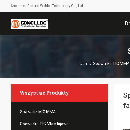
Shenzhen General Welder Technology Co., Ltd.
D
Dom
/
Spawarka TIG MMA 
Wszystkie Produkty
Sp
fa
Spawacz MIG MMA
Spawarka TIG MMA kijowa