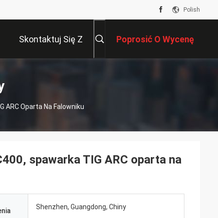
Polish
Skontaktuj Się Z
Poprosić O Wycenę
Nami
y
G ARC Oparta Na Falowniku
C400, spawarka TIG ARC oparta na
Shenzhen, Guangdong, Chiny
nia