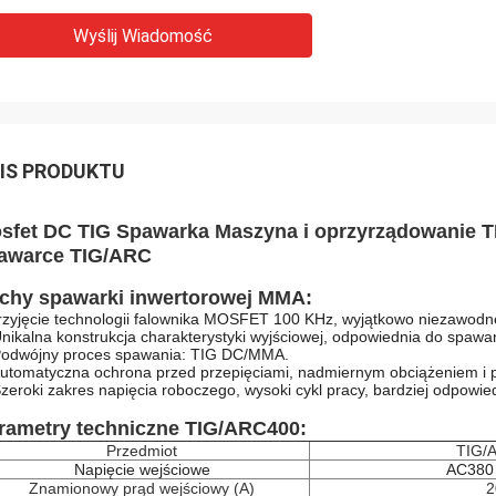
Wyślij Wiadomość
IS PRODUKTU
sfet DC TIG Spawarka Maszyna i oprzyrządowanie T
awarce TIG/ARC
chy spawarki inwertorowej MMA:
rzyjęcie technologii falownika MOSFET 100 KHz, wyjątkowo niezawodn
Unikalna konstrukcja charakterystyki wyjściowej, odpowiednia do spawa
Podwójny proces spawania: TIG DC/MMA.
Automatyczna ochrona przed przepięciami, nadmiernym obciążeniem i p
Szeroki zakres napięcia roboczego, wysoki cykl pracy, bardziej odpowied
rametry techniczne TIG/ARC400:
Przedmiot
TIG/
Napięcie wejściowe
AC380
Znamionowy prąd wejściowy (A)
2