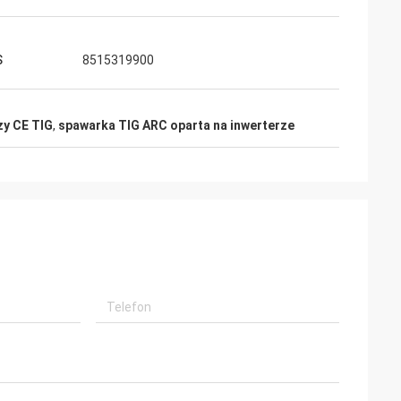
S
8515319900
zy CE TIG
,
spawarka TIG ARC oparta na inwerterze