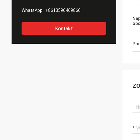
WhatsApp :
+8613590469860
Nap
obc
Kontakt
Pod
ZO