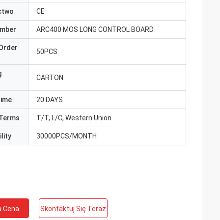
ctwo
CE
umber
ARC400 MOS LONG CONTROL BOARD
Order
50PCS
g
CARTON
Time
20 DAYS
Terms
T/T, L/C, Western Union
lity
30000PCS/MONTH
a Cena
Skontaktuj Się Teraz