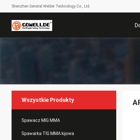
Shenzhen General Welder Technology Co., Ltd.
D
Wszystkie Produkty
A
Spawacz MIG MMA
Spawarka TIG MMA kijowa