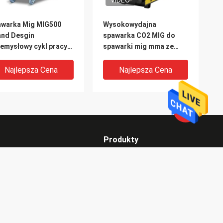
VIDEO
awarka Mig MIG500
Wysokowydajna
and Desgin
spawarka CO2 MIG do
emysłowy cykl pracy
spawarki mig mma ze
g Mma Welder Gas
stali węglowej i
tect inteligentne
nierdzewnej
Najlepsza Cena
Najlepsza Cena
wanie z 4T
Produkty
Spawacz MIG MMA
ch
Spawarka TIG MMA kijowa
VIDEO
Spawacz ARC MMA do zastosowań przemysłowych
 MMA MIG 160
IGBT Inverter Dc
rywatności
Wszystkie kategorie
awarka IGBT
Spawarka MIG400 Mma