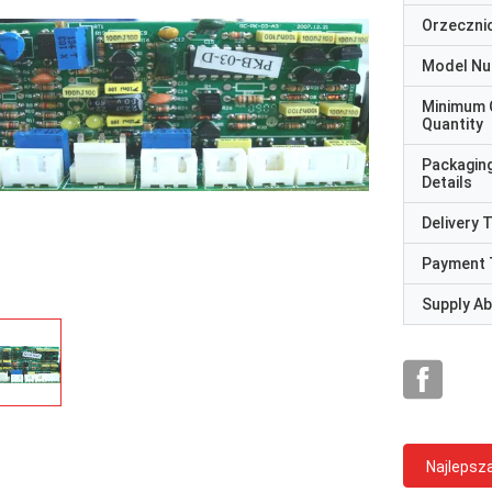
Orzeczni
Model N
Minimum 
Quantity
Packagin
Details
Delivery 
Payment 
Supply Abi
Najlepsz