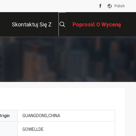
Polish
Skontaktuj Się Z
Poprosić O Wycenę
Nami
rigin
GUANGDONG,CHINA
GOWELLDE