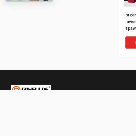
prze
inwe
spaw
ze s
Shenzhen General Welder Technology Co., Ltd.
VI
+8613590469860
Spaw
sally@gwelder.com
Igbt