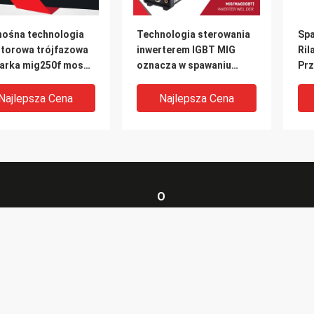
nośna technologia
Technologia sterowania
Sp
rtorowa trójfazowa
inwerterem IGBT MIG
Ril
arka mig250f mos
oznacza w spawaniu
Prz
pawarką co2
spawarka inwertorowa
Mi
MIG MMA Maszyna 380A 3
Pro
Najlepsza Cena
Najlepsza Cena
fazy
spa
O
Profil firmy
Nowości
Wycieczka po fabryce
Przypadka
DEO
VIDEO
Kontrola jakości
Sitemap
arka inwerterowa
Technologia IGBT
CE
Skontaktuj się z nami
Polityka p
 Przemysłowa
Spawarka MIG MMA DC
Sp