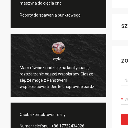
maszyna do cięcia cnc
Roboty do spawania punktowego
SZ
wybór
ZO
Mam również nadzieję na kontynuację i
Cieszę
ć
rozszerzenie naszej współpracy. Cieszę
współ
e
się, że mogę z Państwem
nasze 
współpracować. Jesteś naprawdę bardzo
i inny
dobrym profesjonalistą i cały czas nas
doceni
wspierasz. Komunikacja z Tobą jest
konkur
szybka i to jest najważniejsze.
subskr
Osoba kontaktowa :
sally
Numer telefonu :
+86 17722434326