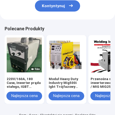
Kontyntynuj
Polecane Produkty
220V/160A, 180
Moduł Heavy Duty
Przenośna sp
Case, Inwerter prądu
Industry Mig500i
inwerterowa D
stałego, IGBT
Igbt Trójfazowy
/ MIG MIG250 
Przenośna maszyna
spawarka Mig 500
użytku domow
TIG narzędzie
amperów
Najlepsza cena
Najlepsza cena
Najlepsza 
spawalnicze / sprzęt
spawacz / TIG200I