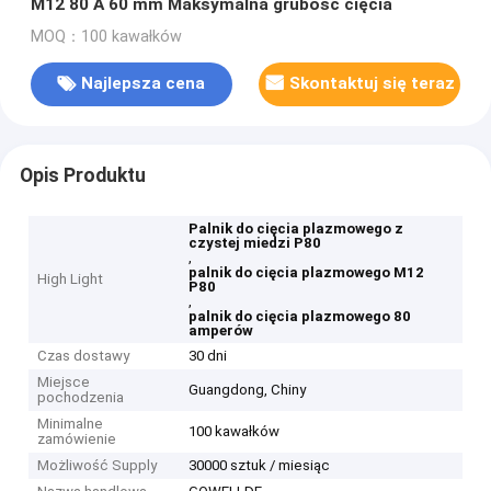
M12 80 A 60 mm Maksymalna grubość cięcia
MOQ：100 kawałków
Najlepsza cena
Skontaktuj się teraz
Opis Produktu
Palnik do cięcia plazmowego z
czystej miedzi P80
,
palnik do cięcia plazmowego M12
High Light
P80
,
palnik do cięcia plazmowego 80
amperów
Czas dostawy
30 dni
Miejsce
Guangdong, Chiny
pochodzenia
Minimalne
100 kawałków
zamówienie
Możliwość Supply
30000 sztuk / miesiąc