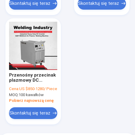
Skontaktuj się teraz
Skontaktuj się teraz
Przenośny przecinak
plazmowy DC
Inverter Moduł IGBT
Cena:
US $850-1280/ Piece
Spawarka plazmowa
MOQ:
100 kawałków
powietrza
Pobierz najnowszą cenę
Skontaktuj się teraz