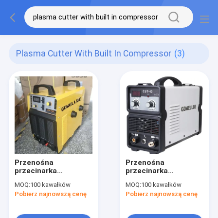
Plasma Cutter With Built In Compressor
(3)
Przenośna
Przenośna
przecinarka
przecinarka
plazmowa 14,5KVA
plazmowa klasy B
MOQ:
100 kawałków
MOQ:
100 kawałków
CUT100 z
44.2A z wbudowaną
Pobierz najnowszą cenę
Pobierz najnowszą cenę
wbudowaną
sprężarką powietrza
sprężarką