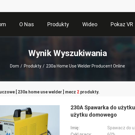
om
O Nas
Produkty
Wideo
Pokaz VR
Wynik Wyszukiwania
Dom
/
Produkty
/
230a Home Use Welder Producent Online
luczowe [ 230a home use welder ] mecz
2
produkty.
230A Spawarka do użytk
użytku domowego
Imię:
Spawacz do 
Cykl pracy:
60%