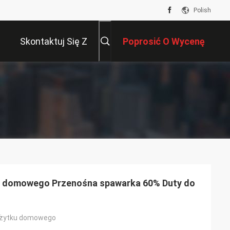
Polish
Skontaktuj Się Z
Poprosić O Wycenę
Nami
u domowego Przenośna spawarka 60% Duty do
użytku domowego