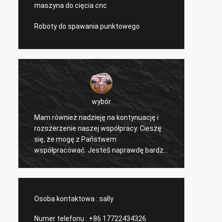
maszyna do cięcia cnc
Roboty do spawania punktowego
wybór
Mam również nadzieję na kontynuację i
Cieszę
ć
rozszerzenie naszej współpracy. Cieszę
współ
e
się, że mogę z Państwem
nasze 
współpracować. Jesteś naprawdę bardzo
i inny
dobrym profesjonalistą i cały czas nas
doceni
wspierasz. Komunikacja z Tobą jest
konkur
szybka i to jest najważniejsze.
subskr
Osoba kontaktowa :
sally
Numer telefonu :
+86 17722434326