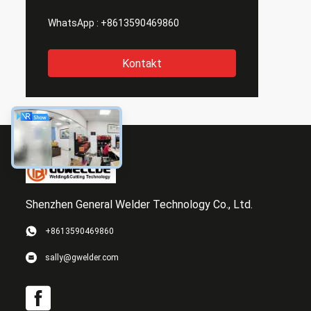
WhatsApp :
+8613590469860
Kontakt
Shenzhen General Welder Technology Co., Ltd.
+8613590469860
sally@gwelder.com