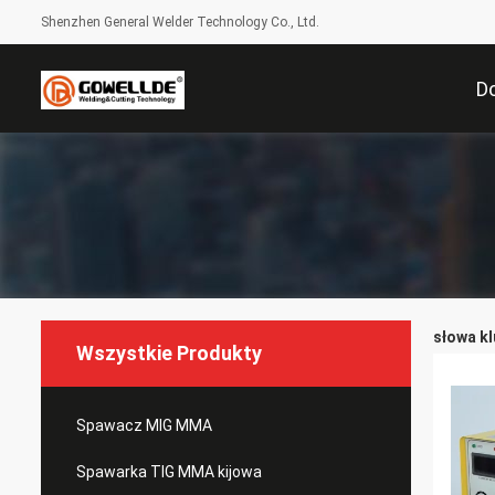
Shenzhen General Welder Technology Co., Ltd.
D
słowa k
Wszystkie Produkty
Spawacz MIG MMA
Spawarka TIG MMA kijowa